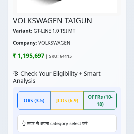
VOLKSWAGEN TAIGUN
Variant:
GT-LINE 1.0 TSI MT
Company:
VOLKSWAGEN
₹ 1,195,697
| SKU: 64115
🎯 Check Your Eligibility + Smart
Analysis
OFFRs (10-
ORs (3-5)
JCOs (6-9)
18)
👆 ऊपर से अपना category select करें