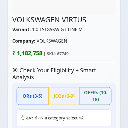
VOLKSWAGEN VIRTUS
Variant:
1.0 TSI 85KW GT LINE MT
Company:
VOLKSWAGEN
₹ 1,182,758
| SKU: 67749
🎯 Check Your Eligibility + Smart
Analysis
OFFRs (10-
ORs (3-5)
JCOs (6-9)
18)
👆 ऊपर से अपना category select करें