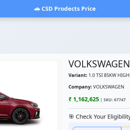
🚗 CSD Prodects Price
VOLKSWAGEN
Variant:
1.0 TSI 85KW HIGH
Company:
VOLKSWAGEN
₹ 1,162,625
| SKU: 67747
🎯 Check Your Eligibili