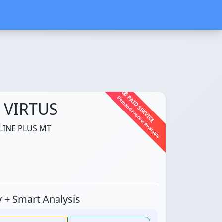
💰 PAID SERVICE
Demand Process Available
 VIRTUS
LINE PLUS MT
ty + Smart Analysis