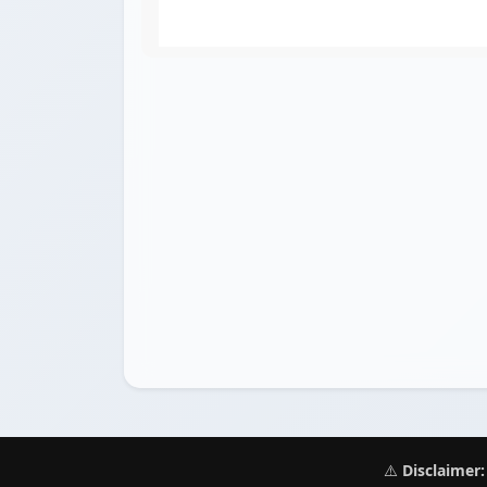
⚠️
Disclaimer: