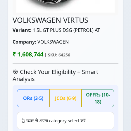
VOLKSWAGEN VIRTUS
Variant:
1.5L GT PLUS DSG (PETROL) AT
Company:
VOLKSWAGEN
₹ 1,608,744
| SKU: 64256
🎯 Check Your Eligibility + Smart
Analysis
OFFRs (10-
ORs (3-5)
JCOs (6-9)
18)
👆 ऊपर से अपना category select करें