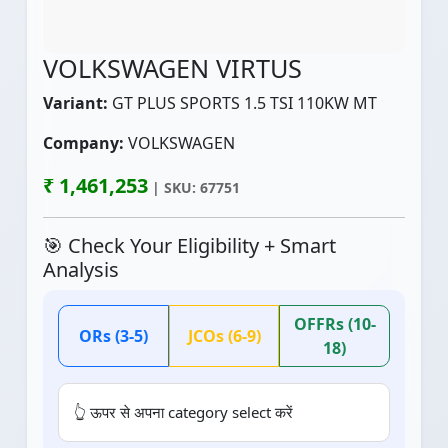
VOLKSWAGEN VIRTUS
Variant:
GT PLUS SPORTS 1.5 TSI 110KW MT
Company:
VOLKSWAGEN
₹ 1,461,253
| SKU: 67751
🎯 Check Your Eligibility + Smart
Analysis
OFFRs (10-
ORs (3-5)
JCOs (6-9)
18)
👆 ऊपर से अपना category select करें