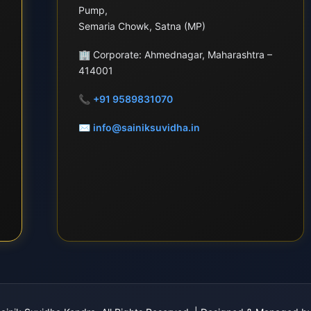
Pump,
Semaria Chowk, Satna (MP)
🏢
Corporate: Ahmednagar, Maharashtra –
414001
📞
+91 9589831070
✉
info@sainiksuvidha.in