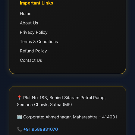
Important Links
Home
About Us
Privacy Policy
Terms & Conditions
Refund Policy
Contact Us
📍
Plot No-183, Behind Sitaram Petrol Pump,
Semaria Chowk, Satna (MP)
🏢
Corporate: Ahmednagar, Maharashtra – 414001
📞
+91 9589831070