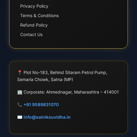
Privacy Policy
Terms & Conditions
Refund Policy
Contact Us
📍
Plot No-183, Behind Sitaram Petrol Pump,
Semaria Chowk, Satna (MP)
🏢
Corporate: Ahmednagar, Maharashtra – 414001
📞
+91 9589831070
✉
info@sainiksuvidha.in