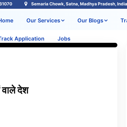
31070
Semaria Chowk, Satna, Madhya Pradesh, Indi
Home
Our Services
Our Blogs
Tr
Track Application
Jobs
 वाले देश