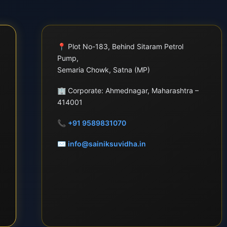
📍
Plot No-183, Behind Sitaram Petrol
Pump,
Semaria Chowk, Satna (MP)
🏢
Corporate: Ahmednagar, Maharashtra –
414001
📞
+91 9589831070
✉
info@sainiksuvidha.in