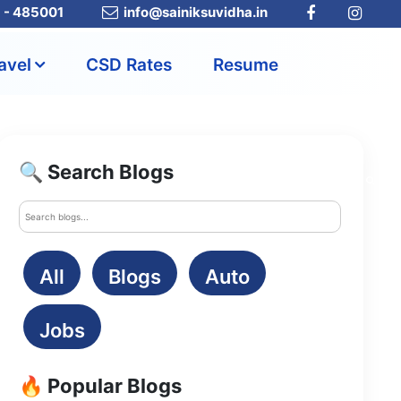
a - 485001
info@sainiksuvidha.in
avel
CSD Rates
Resume
🔍 Search Blogs
All
Blogs
Auto
Jobs
🔥 Popular Blogs