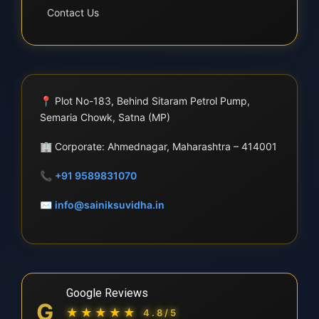
Contact Us
📍
Plot No-183, Behind Sitaram Petrol Pump,
Semaria Chowk, Satna (MP)
🏢
Corporate: Ahmednagar, Maharashtra – 414001
📞
+91 9589831070
✉
info@sainiksuvidha.in
Google Reviews
G
★★★★★
4.8/5