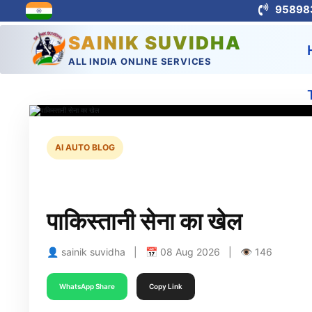
95898
SAINIK SUVIDHA
ALL INDIA ONLINE SERVICES
AI AUTO BLOG
पाकिस्तानी सेना का खेल
👤 sainik suvidha | 📅 08 Aug 2026 | 👁 146
WhatsApp Share
Copy Link