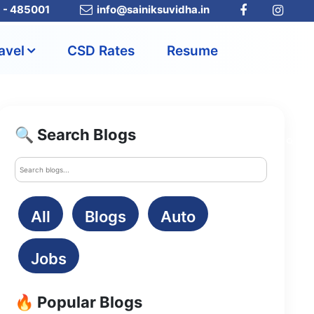
a - 485001
info@sainiksuvidha.in
avel
CSD Rates
Resume
🔍 Search Blogs
All
Blogs
Auto
Jobs
🔥 Popular Blogs