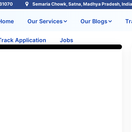
31070
Semaria Chowk, Satna, Madhya Pradesh, Indi
Home
Our Services
Our Blogs
Tr
Track Application
Jobs