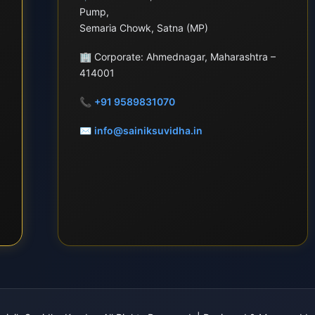
Pump,
Semaria Chowk, Satna (MP)
🏢
Corporate: Ahmednagar, Maharashtra –
414001
📞
+91 9589831070
✉
info@sainiksuvidha.in