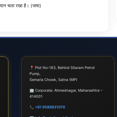
ियान चला रखा है। (भाषा)
📍
Plot No-183, Behind Sitaram Petrol
Pump,
Semaria Chowk, Satna (MP)
🏢
Corporate: Ahmednagar, Maharashtra –
414001
📞
+91 9589831070