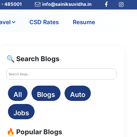
a - 485001
info@sainiksuvidha.in
avel
CSD Rates
Resume
🔍 Search Blogs
All
Blogs
Auto
Jobs
🔥 Popular Blogs