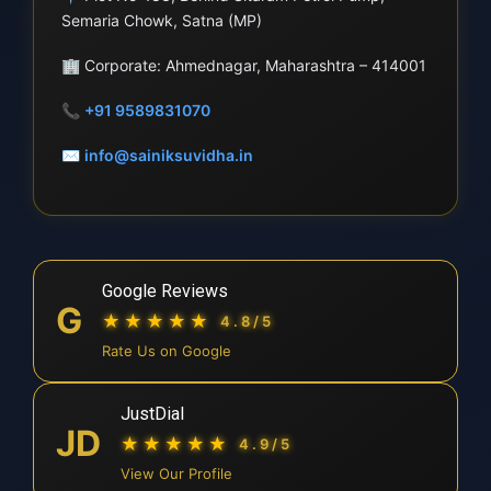
Semaria Chowk, Satna (MP)
🏢
Corporate: Ahmednagar, Maharashtra – 414001
📞
+91 9589831070
✉
info@sainiksuvidha.in
Google Reviews
G
★★★★★
4.8/5
Rate Us on Google
JustDial
JD
★★★★★
4.9/5
View Our Profile