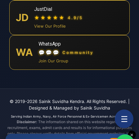
JustDial
JD
★★★★★
4.9/5
View Our Profile
WhatsApp
WA
💬💬💬
Community
Join Our Group
© 2019-2026 Sainik Suvidha Kendra. All Rights Reserved.
|
Designed & Managed by Sainik Suvidha
☰
Serving Indian Army, Navy, Air Force Personnel & Ex-Servicemen Across India.
Disclaimer:
The information shared on this website regarding
recruitment, exams, admit cards and results is for informational purposes
only. Please always verify details from official government websites. We
✕