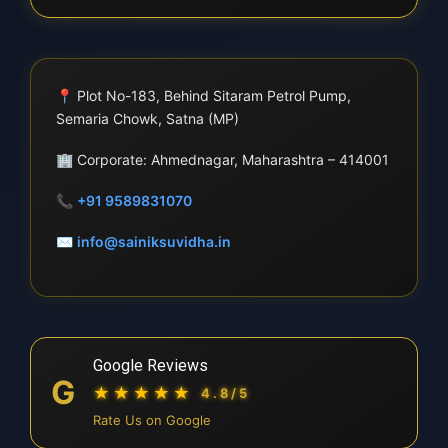
📍
Plot No-183, Behind Sitaram Petrol Pump,
Semaria Chowk, Satna (MP)
🏢
Corporate: Ahmednagar, Maharashtra – 414001
📞
+91 9589831070
✉
info@sainiksuvidha.in
Google Reviews
G
★★★★★
4.8/5
Rate Us on Google