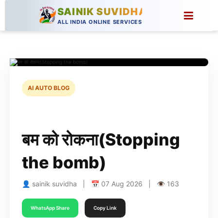
SAINIK SUVIDHA
ALL INDIA ONLINE SERVICES
AI AUTO BLOG
बम को रोकना(Stopping
the bomb)
👤 sainik suvidha | 📅 07 Aug 2026 | 👁 163
WhatsApp Share
Copy Link