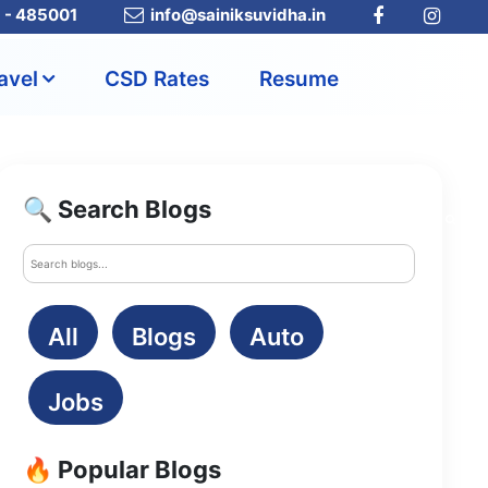
a - 485001
info@sainiksuvidha.in
avel
CSD Rates
Resume
🔍 Search Blogs
All
Blogs
Auto
Jobs
🔥 Popular Blogs