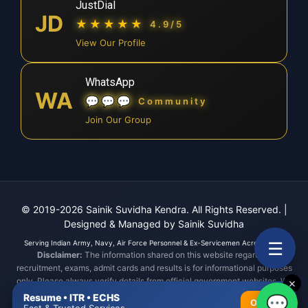
JustDial
JD
★★★★★
4.9/5
View Our Profile
WhatsApp
WA
💬💬💬
Community
Join Our Group
© 2019-2026 Sainik Suvidha Kendra. All Rights Reserved.
|
Designed & Managed by Sainik Suvidha
☰
Serving Indian Army, Navy, Air Force Personnel & Ex-Servicemen Across India.
Disclaimer:
The information shared on this website regarding
recruitment, exams, admit cards and results is for informational purposes
only. Please always verify details from official government websites. We
✕
are not responsible for any errors or consequences arising from reliance
Resume • ITR • ECHS
💬
OPEN
on this information.