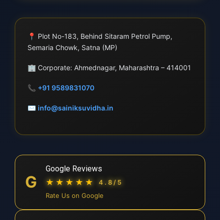
📍
Plot No-183, Behind Sitaram Petrol Pump,
Semaria Chowk, Satna (MP)
🏢
Corporate: Ahmednagar, Maharashtra – 414001
📞
+91 9589831070
✉
info@sainiksuvidha.in
Google Reviews
G
★★★★★
4.8/5
Rate Us on Google