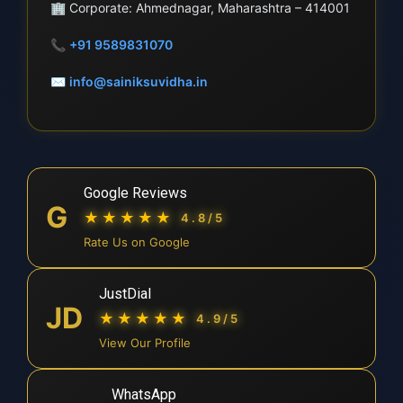
🏢
Corporate: Ahmednagar, Maharashtra – 414001
📞
+91 9589831070
✉
info@sainiksuvidha.in
Google Reviews
G
★★★★★
4.8/5
Rate Us on Google
JustDial
JD
★★★★★
4.9/5
View Our Profile
WhatsApp