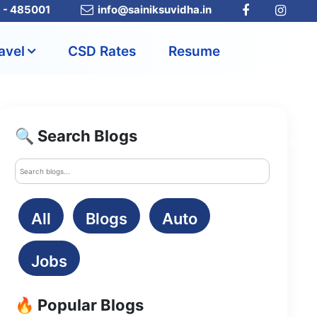
a - 485001
info@sainiksuvidha.in
avel
CSD Rates
Resume
🔍 Search Blogs
All
Blogs
Auto
Jobs
🔥 Popular Blogs