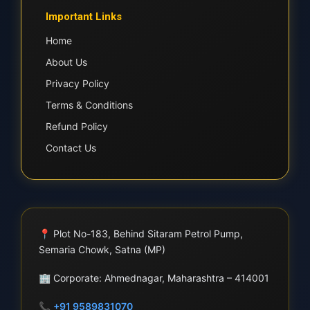
Important Links
Home
About Us
Privacy Policy
Terms & Conditions
Refund Policy
Contact Us
📍
Plot No-183, Behind Sitaram Petrol Pump,
Semaria Chowk, Satna (MP)
🏢
Corporate: Ahmednagar, Maharashtra – 414001
📞
+91 9589831070