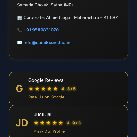
Semaria Chowk, Satna (MP)
🏢
Corporate: Ahmednagar, Maharashtra – 414001
📞
+91 9589831070
✉
info@sainiksuvidha.in
Google Reviews
G
★★★★★
4.8/5
Rate Us on Google
JustDial
JD
★★★★★
4.9/5
View Our Profile