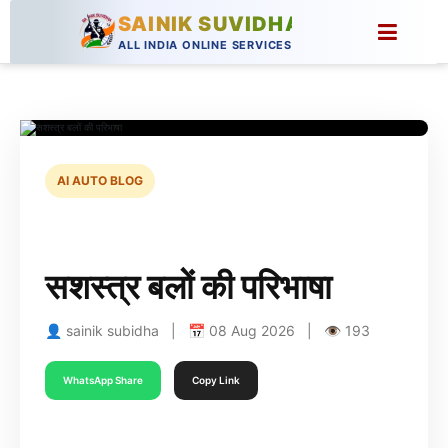
SAINIK SUVIDHA
ALL INDIA ONLINE SERVICES
AI AUTO BLOG
सशस्त्र बलों की परिभाषा
👤 sainik subidha | 📅 08 Aug 2026 | 👁 193
WhatsApp Share
Copy Link