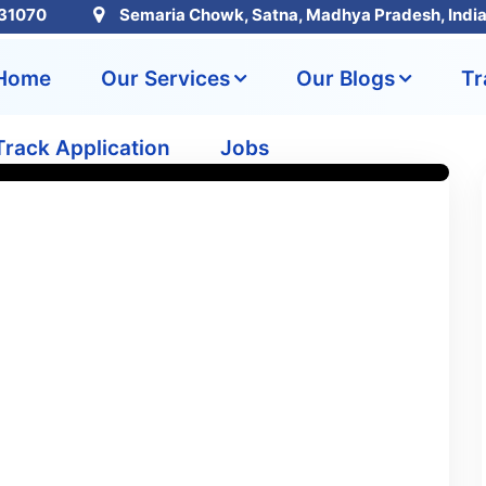
31070
Semaria Chowk, Satna, Madhya Pradesh, Indi
Home
Our Services
Our Blogs
Tr
Track Application
Jobs