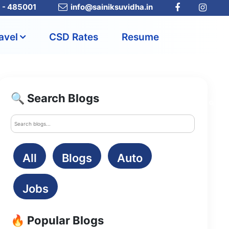
a - 485001
info@sainiksuvidha.in
avel
CSD Rates
Resume
🔍 Search Blogs
All
Blogs
Auto
Jobs
🔥 Popular Blogs