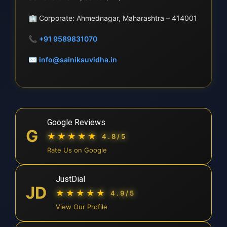
🏢
Corporate: Ahmednagar, Maharashtra – 414001
📞
+91 9589831070
✉
info@sainiksuvidha.in
Google Reviews
G
★★★★★
4.8/5
Rate Us on Google
JustDial
JD
★★★★★
4.9/5
View Our Profile