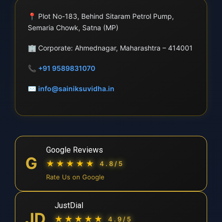
📍
Plot No-183, Behind Sitaram Petrol Pump,
Semaria Chowk, Satna (MP)
🏢
Corporate: Ahmednagar, Maharashtra – 414001
📞
+91 9589831070
✉
info@sainiksuvidha.in
Google Reviews
G
★★★★★
4.8/5
Rate Us on Google
JustDial
JD
★★★★★
4.9/5