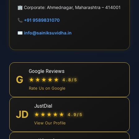
🏢
Corporate: Ahmednagar, Maharashtra – 414001
📞
+91 9589831070
✉
info@sainiksuvidha.in
Google Reviews
G
★★★★★
4.8/5
Rate Us on Google
JustDial
JD
★★★★★
4.9/5
View Our Profile