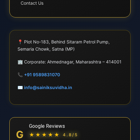
Contact Us
📍
Plot No-183, Behind Sitaram Petrol Pump,
Semaria Chowk, Satna (MP)
🏢
Corporate: Ahmednagar, Maharashtra – 414001
📞
+91 9589831070
✉
info@sainiksuvidha.in
Google Reviews
G
★★★★★
4.8/5