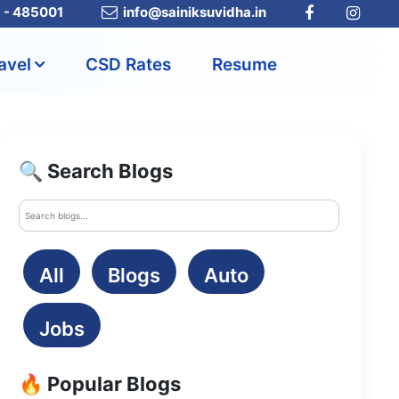
a - 485001
info@sainiksuvidha.in
avel
CSD Rates
Resume
🔍 Search Blogs
All
Blogs
Auto
Jobs
🔥 Popular Blogs