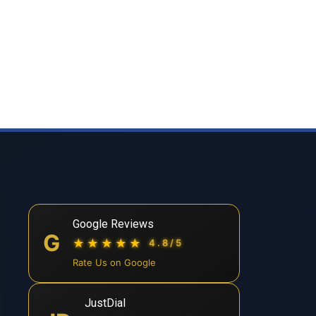
Google Reviews
G
★★★★★
4.8/5
Rate Us on Google
JustDial