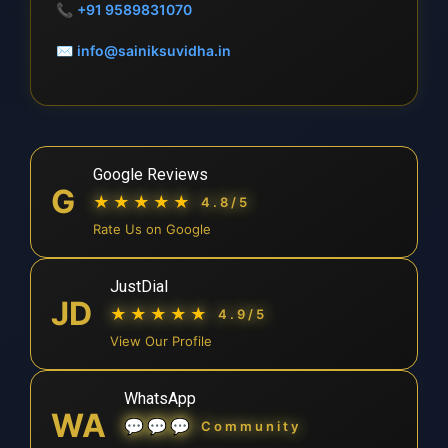
📞
+91 9589831070
✉
info@sainiksuvidha.in
Google Reviews
G
★★★★★
4.8/5
Rate Us on Google
JustDial
JD
★★★★★
4.9/5
View Our Profile
WhatsApp
WA
💬💬💬
Community