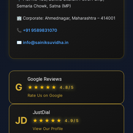
Semaria Chowk, Satna (MP)
🏢
Corporate: Ahmednagar, Maharashtra – 414001
📞
+91 9589831070
✉
info@sainiksuvidha.in
Google Reviews
G
★★★★★
4.8/5
Rate Us on Google
JustDial
JD
★★★★★
4.9/5
View Our Profile