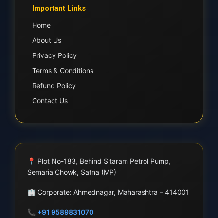
Important Links
Home
About Us
Privacy Policy
Terms & Conditions
Refund Policy
Contact Us
📍
Plot No-183, Behind Sitaram Petrol Pump,
Semaria Chowk, Satna (MP)
🏢
Corporate: Ahmednagar, Maharashtra – 414001
📞
+91 9589831070