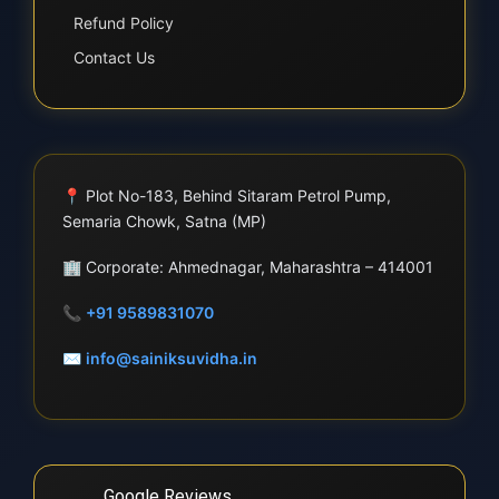
Refund Policy
Contact Us
📍
Plot No-183, Behind Sitaram Petrol Pump,
Semaria Chowk, Satna (MP)
🏢
Corporate: Ahmednagar, Maharashtra – 414001
📞
+91 9589831070
✉
info@sainiksuvidha.in
Google Reviews