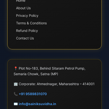
Home
About Us
Privacy Policy
Terms & Conditions
Refund Policy
Contact Us
📍
Plot No-183, Behind Sitaram Petrol Pump,
Semaria Chowk, Satna (MP)
🏢
Corporate: Ahmednagar, Maharashtra – 414001
📞
+91 9589831070
✉
info@sainiksuvidha.in