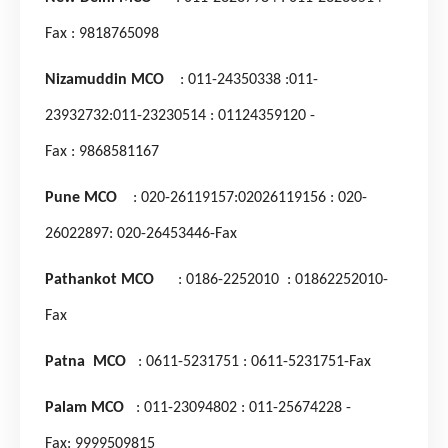
Fax
: 9818765098
Nizamuddin MCO
: 011-24350338
:011-
23932732
:011-23230514
: 01124359120 -
Fax
: 9868581167
Pune MCO
: 020-26119157
:02026119156
: 020-
26022897
: 020-26453446-Fax
Pathankot MCO
: 0186-2252010
: 01862252010-
Fax
Patna MCO
: 0611-5231751
: 0611-5231751-Fax
Palam MCO
: 011-23094802
: 011-25674228 -
Fax
: 9999509815