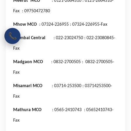
Meerut MCO
: 0121-2664310
: 0121-2664310-
Fax
: 09750472780
Mhow MCO
: 07324-226955
: 07324-226955-Fax
📞
Mumbai Central
: 022-23024750
: 022-23080845-
Fax
Madgaon MCO
: 0832-2700505
: 0832-2700505-
Fax
Misamari MCO
: 03714-253500
: 03714253500-
Fax
Mathura MCO
: 0565-2410743
: 05652410743-
Fax