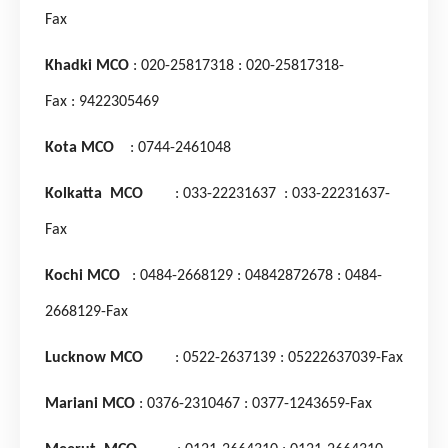
Fax
Khadki MCO
: 020-25817318
: 020-25817318-
Fax
: 9422305469
Kota MCO
: 0744-2461048
Kolkatta MCO
: 033-22231637
: 033-22231637-
Fax
Kochi MCO
: 0484-2668129
: 04842872678
: 0484-
2668129-Fax
Lucknow MCO
: 0522-2637139
: 05222637039-Fax
Mariani MCO
: 0376-2310467
: 0377-1243659-Fax