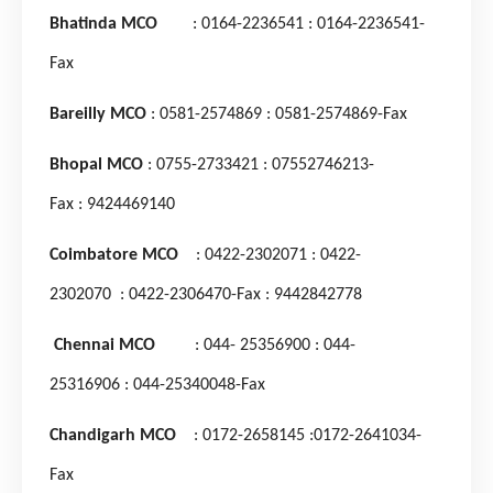
Bhatinda MCO
: 0164-2236541
: 0164-2236541-
Fax
Bareilly MCO
: 0581-2574869
: 0581-2574869-Fax
Bhopal MCO
: 0755-2733421
: 07552746213-
Fax
: 9424469140
Coimbatore MCO
: 0422-2302071
: 0422-
2302070
: 0422-2306470-Fax
: 9442842778
Chennai MCO
: 044- 25356900
: 044-
25316906
: 044-25340048-Fax
Chandigarh MCO
: 0172-2658145
:0172-2641034-
Fax