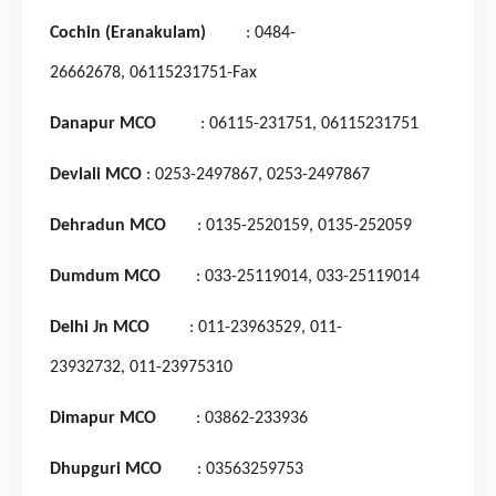
Cochin (Eranakulam)
: 0484-
26662678,
06115231751-Fax
Danapur MCO
: 06115-231751,
06115231751
Devlali MCO
: 0253-2497867,
0253-2497867
Dehradun MCO
: 0135-2520159,
0135-252059
Dumdum MCO
: 033-25119014,
033-25119014
Delhi Jn MCO
: 011-23963529,
011-
23932732,
011-23975310
Dimapur MCO
: 03862-233936
Dhupguri MCO
: 03563259753