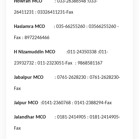
Howrah MCO
: 033-26386548
:033-
26411231
: 03326411231-Fax
Hasiamra MCO
: 035-66255260
: 03566255260 -
Fax
: 8972246466
H Nizamuddin MCO
:011-24350338
:011-
23932732
: 011-2323051-Fax
: 9868581167
Jabalpur MCO
: 0761-2628230
: 0761-2628230-
Fax
Jaipur MCO
:0141-2360768
: 0141-2388294-Fax
Jalandhar MCO
: 0181-2414905
: 0181-2414905-
Fax