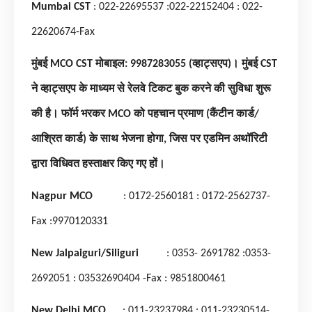
Mumbai CST
: 022-22695537
:022-22152404
: 022-
22620674-Fax
मुंबई
MCO CST
मोबाइल:
9987283055 (
व्हाट्सएप)। मुंबई
CST
ने व्हाट्सएप के माध्यम से रेलवे टिकट बुक करने की सुविधा शुरू
की है। फॉर्म भरकर
MCO
को पहचान प्रमाण (कैंटीन कार्ड/
आश्रित कार्ड) के साथ भेजना होगा
,
जिस पर एडमिन अथॉरिटी
द्वारा विधिवत हस्ताक्षर किए गए हों।
Nagpur MCO
: 0172-2560181
: 0172-2562737-
Fax
:9970120331
New Jalpaiguri/
Siliguri
: 0353- 2691782
:0353-
2692051
: 03532690404 -Fax
: 9851800461
New Delhi MCO
: 011-23237984
: 011-23230514-