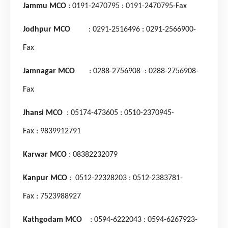
Jammu MCO
: 0191-2470795
: 0191-2470795-Fax
Jodhpur MCO
: 0291-2516496
: 0291-2566900-
Fax
Jamnagar MCO
: 0288-2756908
: 0288-2756908-
Fax
Jhansi MCO
: 05174-473605
: 0510-2370945-
Fax
: 9839912791
Karwar MCO
: 08382232079
Kanpur MCO
: 0512-22328203
: 0512-2383781-
Fax
: 7523988927
Kathgodam MCO
: 0594-6222043
: 0594-6267923-