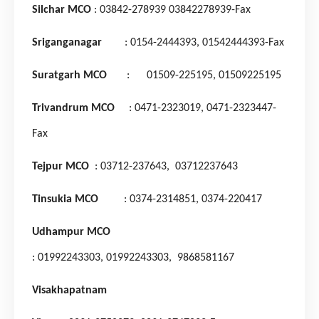
Silchar MCO
: 03842-278939
03842278939-Fax
Sriganganagar
: 0154-2444393,
01542444393-Fax
Suratgarh MCO
: 01509-225195,
01509225195
Trivandrum MCO
: 0471-2323019,
0471-2323447-
Fax
Tejpur MCO
: 03712-237643,
03712237643
Tinsukia MCO
: 0374-2314851,
0374-220417
Udhampur MCO
: 01992243303,
01992243303,
9868581167
Visakhapatnam