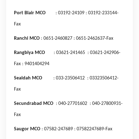
Port Blair MCO
: 03192-24109
: 03192-233144-
Fax
Ranchi MCO
: 0651-2460827
: 0651-2462637-Fax
Rangbiya MCO
: 03621-241465
: 03621-242906-
Fax
: 9401404294
Sealdah MCO
: 033-23506412
: 03323506412-
Fax
Secundrabad MCO
: 040-27701602
: 040-27800931-
Fax
Saugor MCO
: 07582-247689
: 07582247689-Fax