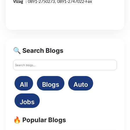
Vizag
: 0891-2750273,
0891-2747022​-Fax
🔍 Search Blogs
All
Blogs
Auto
Jobs
🔥 Popular Blogs