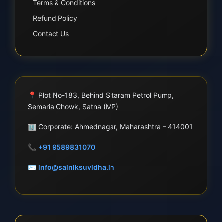
Terms & Conditions
Refund Policy
Contact Us
📍
Plot No-183, Behind Sitaram Petrol Pump,
Semaria Chowk, Satna (MP)
🏢
Corporate: Ahmednagar, Maharashtra – 414001
📞
+91 9589831070
✉
info@sainiksuvidha.in