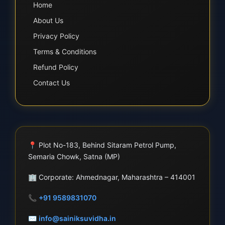
Home
About Us
Privacy Policy
Terms & Conditions
Refund Policy
Contact Us
📍
Plot No-183, Behind Sitaram Petrol Pump,
Semaria Chowk, Satna (MP)
🏢
Corporate: Ahmednagar, Maharashtra – 414001
📞
+91 9589831070
✉
info@sainiksuvidha.in