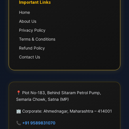
Important Links
Home
About Us
Privacy Policy
Terms & Conditions
Refund Policy
Contact Us
📍
Plot No-183, Behind Sitaram Petrol Pump,
Semaria Chowk, Satna (MP)
🏢
Corporate: Ahmednagar, Maharashtra – 414001
📞
+91 9589831070