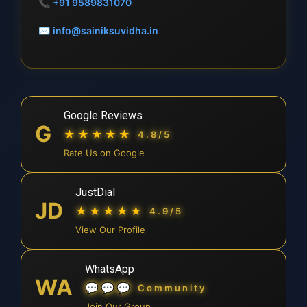
📞
+91 9589831070
✉
info@sainiksuvidha.in
Google Reviews
G
★★★★★
4.8/5
Rate Us on Google
JustDial
JD
★★★★★
4.9/5
View Our Profile
WhatsApp
WA
💬💬💬
Community
Join Our Group