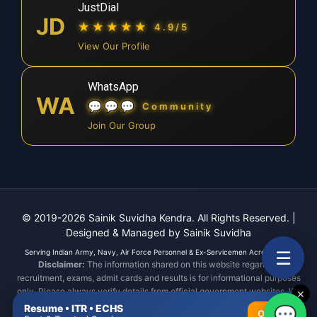
JustDial
JD
★★★★★
4.9/5
View Our Profile
WhatsApp
WA
💬💬💬
Community
Join Our Group
© 2019-2026 Sainik Suvidha Kendra. All Rights Reserved.
|
Designed & Managed by Sainik Suvidha
☰
Serving Indian Army, Navy, Air Force Personnel & Ex-Servicemen Across India.
Disclaimer:
The information shared on this website regarding
recruitment, exams, admit cards and results is for informational purposes
only. Please always verify details from official government websites. We
✕
are not responsible for any errors or consequences arising from reliance
Resume • ITR • ECHS
💬
OPEN