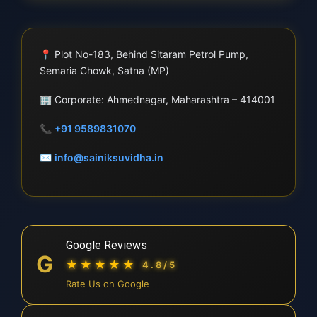
📍
Plot No-183, Behind Sitaram Petrol Pump,
Semaria Chowk, Satna (MP)
🏢
Corporate: Ahmednagar, Maharashtra – 414001
📞
+91 9589831070
✉
info@sainiksuvidha.in
Google Reviews
G
★★★★★
4.8/5
Rate Us on Google