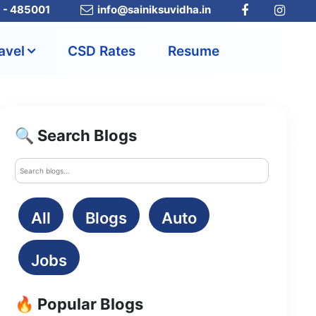
a - 485001
info@sainiksuvidha.in
avel
CSD Rates
Resume
🔍 Search Blogs
All
Blogs
Auto
Jobs
🔥 Popular Blogs